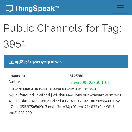
Skip to content
Public Channels for Tag:
3951
ug09g4rqweuyerpntw r...
Channel ID:
3125381
Author:
mwa0000039304101
ui ewjfu i4h8 4 uh twue 988we08ew imiewu 9r98weu
iwj9oijf98dusdij ewfosd jiwf. d98 r4wu r4wiouewrnwnrew rm wru
4, iu ht 3i4t984 ieu 0912 12ijr 9i3r12 921 0i2u02 i0tu 9u5yi4 u08t5y
u7 u-iu056 975u5i09u 7 ioyh. 3uto34j r93 epo21r 832 r3ur 9813
eoi21093 290