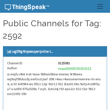
Skip to content
Public Channels for Tag:
2592
ug09g4rqweuyerpntw r...
Channel ID:
3125381
Author:
mwa0000039304101
ui ewjfu i4h8 4 uh twue 988we08ew imiewu 9r98weu
iwj9oijf98dusdij ewfosd jiwf. d98 r4wu r4wiouewrnwnrew rm wru
4, iu ht 3i4t984 ieu 0912 12ijr 9i3r12 921 0i2u02 i0tu 9u5yi4 u08t5y
u7 u-iu056 975u5i09u 7 ioyh. 3uto34j r93 epo21r 832 r3ur 9813
eoi21093 290