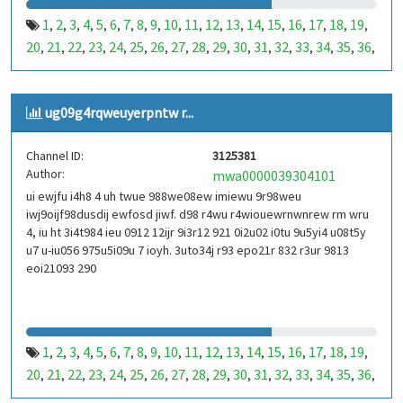
1
2
3
4
5
6
7
8
9
10
11
12
13
14
15
16
17
18
19
,
,
,
,
,
,
,
,
,
,
,
,
,
,
,
,
,
,
,
20
21
22
23
24
25
26
27
28
29
30
31
32
33
34
35
36
,
,
,
,
,
,
,
,
,
,
,
,
,
,
,
,
,
37
38
39
40
41
42
43
44
45
46
47
48
49
50
51
52
53
,
,
,
,
,
,
,
,
,
,
,
,
,
,
,
,
,
99
100
101
102
103
104
105
106
107
108
109
110
,
,
,
,
,
,
,
,
,
,
,
,
ug09g4rqweuyerpntw r...
111
112
113
114
115
116
117
118
119
120
121
122
,
,
,
,
,
,
,
,
,
,
,
,
123
124
125
126
127
128
129
130
131
132
133
134
,
,
,
,
,
,
,
,
,
,
,
,
Channel ID:
3125381
135
136
137
138
139
140
141
142
143
144
145
146
,
,
,
,
,
,
,
,
,
,
,
,
Author:
mwa0000039304101
147
148
149
150
151
152
153
154
155
156
157
158
,
,
,
,
,
,
,
,
,
,
,
,
ui ewjfu i4h8 4 uh twue 988we08ew imiewu 9r98weu
159
160
161
162
163
164
165
166
167
168
169
170
,
,
,
,
,
,
,
,
,
,
,
,
iwj9oijf98dusdij ewfosd jiwf. d98 r4wu r4wiouewrnwnrew rm wru
171
172
173
174
175
176
177
178
179
180
181
182
,
,
,
,
,
,
,
,
,
,
,
,
4, iu ht 3i4t984 ieu 0912 12ijr 9i3r12 921 0i2u02 i0tu 9u5yi4 u08t5y
183
184
185
186
187
188
189
190
191
192
193
194
u7 u-iu056 975u5i09u 7 ioyh. 3uto34j r93 epo21r 832 r3ur 9813
,
,
,
,
,
,
,
,
,
,
,
,
eoi21093 290
195
196
197
198
199
200
201
202
203
204
205
206
,
,
,
,
,
,
,
,
,
,
,
,
207
208
209
210
211
212
213
214
215
216
217
218
,
,
,
,
,
,
,
,
,
,
,
,
219
220
221
222
223
224
225
226
227
228
229
230
,
,
,
,
,
,
,
,
,
,
,
,
231
232
233
234
235
236
237
238
239
240
241
242
,
,
,
,
,
,
,
,
,
,
,
,
1
2
3
4
5
6
7
8
9
10
11
12
13
14
15
16
17
18
19
,
,
,
,
,
,
,
,
,
,
,
,
,
,
,
,
,
,
,
243
244
245
246
247
248
249
250
251
252
253
254
,
,
,
,
,
,
,
,
,
,
,
,
20
21
22
23
24
25
26
27
28
29
30
31
32
33
34
35
36
,
,
,
,
,
,
,
,
,
,
,
,
,
,
,
,
,
255
256
257
258
259
260
261
262
263
264
265
266
,
,
,
,
,
,
,
,
,
,
,
,
37
38
39
40
41
42
43
44
45
46
47
48
49
50
51
52
53
,
,
,
,
,
,
,
,
,
,
,
,
,
,
,
,
,