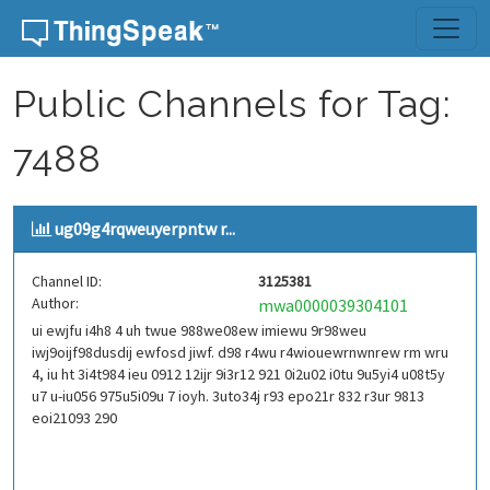
Skip to content
Public Channels for Tag:
7488
ug09g4rqweuyerpntw r...
Channel ID:
3125381
Author:
mwa0000039304101
ui ewjfu i4h8 4 uh twue 988we08ew imiewu 9r98weu
iwj9oijf98dusdij ewfosd jiwf. d98 r4wu r4wiouewrnwnrew rm wru
4, iu ht 3i4t984 ieu 0912 12ijr 9i3r12 921 0i2u02 i0tu 9u5yi4 u08t5y
u7 u-iu056 975u5i09u 7 ioyh. 3uto34j r93 epo21r 832 r3ur 9813
eoi21093 290