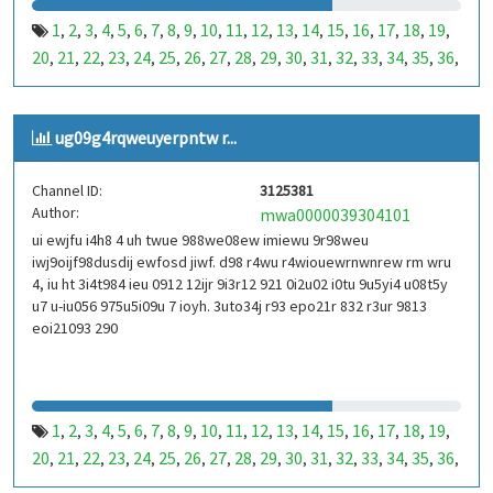
1
2
3
4
5
6
7
8
9
10
11
12
13
14
15
16
17
18
19
,
,
,
,
,
,
,
,
,
,
,
,
,
,
,
,
,
,
,
20
21
22
23
24
25
26
27
28
29
30
31
32
33
34
35
36
,
,
,
,
,
,
,
,
,
,
,
,
,
,
,
,
,
37
38
39
40
41
42
43
44
45
46
47
48
49
50
51
52
53
,
,
,
,
,
,
,
,
,
,
,
,
,
,
,
,
,
99
100
101
102
103
104
105
106
107
108
109
110
,
,
,
,
,
,
,
,
,
,
,
,
ug09g4rqweuyerpntw r...
111
112
113
114
115
116
117
118
119
120
121
122
,
,
,
,
,
,
,
,
,
,
,
,
123
124
125
126
127
128
129
130
131
132
133
134
,
,
,
,
,
,
,
,
,
,
,
,
Channel ID:
3125381
135
136
137
138
139
140
141
142
143
144
145
146
,
,
,
,
,
,
,
,
,
,
,
,
Author:
mwa0000039304101
147
148
149
150
151
152
153
154
155
156
157
158
,
,
,
,
,
,
,
,
,
,
,
,
ui ewjfu i4h8 4 uh twue 988we08ew imiewu 9r98weu
159
160
161
162
163
164
165
166
167
168
169
170
,
,
,
,
,
,
,
,
,
,
,
,
iwj9oijf98dusdij ewfosd jiwf. d98 r4wu r4wiouewrnwnrew rm wru
171
172
173
174
175
176
177
178
179
180
181
182
,
,
,
,
,
,
,
,
,
,
,
,
4, iu ht 3i4t984 ieu 0912 12ijr 9i3r12 921 0i2u02 i0tu 9u5yi4 u08t5y
183
184
185
186
187
188
189
190
191
192
193
194
u7 u-iu056 975u5i09u 7 ioyh. 3uto34j r93 epo21r 832 r3ur 9813
,
,
,
,
,
,
,
,
,
,
,
,
eoi21093 290
195
196
197
198
199
200
201
202
203
204
205
206
,
,
,
,
,
,
,
,
,
,
,
,
207
208
209
210
211
212
213
214
215
216
217
218
,
,
,
,
,
,
,
,
,
,
,
,
219
220
221
222
223
224
225
226
227
228
229
230
,
,
,
,
,
,
,
,
,
,
,
,
231
232
233
234
235
236
237
238
239
240
241
242
,
,
,
,
,
,
,
,
,
,
,
,
1
2
3
4
5
6
7
8
9
10
11
12
13
14
15
16
17
18
19
,
,
,
,
,
,
,
,
,
,
,
,
,
,
,
,
,
,
,
243
244
245
246
247
248
249
250
251
252
253
254
,
,
,
,
,
,
,
,
,
,
,
,
20
21
22
23
24
25
26
27
28
29
30
31
32
33
34
35
36
,
,
,
,
,
,
,
,
,
,
,
,
,
,
,
,
,
255
256
257
258
259
260
261
262
263
264
265
266
,
,
,
,
,
,
,
,
,
,
,
,
37
38
39
40
41
42
43
44
45
46
47
48
49
50
51
52
53
,
,
,
,
,
,
,
,
,
,
,
,
,
,
,
,
,