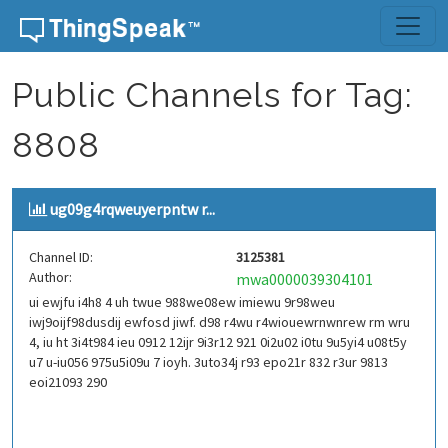
Skip to content
Public Channels for Tag:
8808
ug09g4rqweuyerpntw r...
Channel ID:
3125381
Author:
mwa0000039304101
ui ewjfu i4h8 4 uh twue 988we08ew imiewu 9r98weu
iwj9oijf98dusdij ewfosd jiwf. d98 r4wu r4wiouewrnwnrew rm wru
4, iu ht 3i4t984 ieu 0912 12ijr 9i3r12 921 0i2u02 i0tu 9u5yi4 u08t5y
u7 u-iu056 975u5i09u 7 ioyh. 3uto34j r93 epo21r 832 r3ur 9813
eoi21093 290