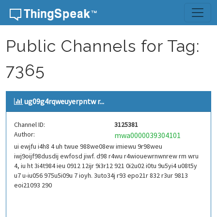
Skip to content
Public Channels for Tag:
7365
ug09g4rqweuyerpntw r...
Channel ID:
3125381
Author:
mwa0000039304101
ui ewjfu i4h8 4 uh twue 988we08ew imiewu 9r98weu
iwj9oijf98dusdij ewfosd jiwf. d98 r4wu r4wiouewrnwnrew rm wru
4, iu ht 3i4t984 ieu 0912 12ijr 9i3r12 921 0i2u02 i0tu 9u5yi4 u08t5y
u7 u-iu056 975u5i09u 7 ioyh. 3uto34j r93 epo21r 832 r3ur 9813
eoi21093 290