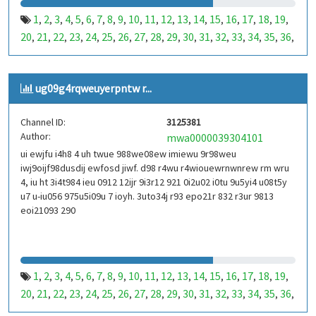
1
2
3
4
5
6
7
8
9
10
11
12
13
14
15
16
17
18
19
,
,
,
,
,
,
,
,
,
,
,
,
,
,
,
,
,
,
,
20
21
22
23
24
25
26
27
28
29
30
31
32
33
34
35
36
,
,
,
,
,
,
,
,
,
,
,
,
,
,
,
,
,
37
38
39
40
41
42
43
44
45
46
47
48
49
50
51
52
53
,
,
,
,
,
,
,
,
,
,
,
,
,
,
,
,
,
99
100
101
102
103
104
105
106
107
108
109
110
,
,
,
,
,
,
,
,
,
,
,
,
ug09g4rqweuyerpntw r...
111
112
113
114
115
116
117
118
119
120
121
122
,
,
,
,
,
,
,
,
,
,
,
,
123
124
125
126
127
128
129
130
131
132
133
134
,
,
,
,
,
,
,
,
,
,
,
,
Channel ID:
3125381
135
136
137
138
139
140
141
142
143
144
145
146
,
,
,
,
,
,
,
,
,
,
,
,
Author:
mwa0000039304101
147
148
149
150
151
152
153
154
155
156
157
158
,
,
,
,
,
,
,
,
,
,
,
,
ui ewjfu i4h8 4 uh twue 988we08ew imiewu 9r98weu
159
160
161
162
163
164
165
166
167
168
169
170
,
,
,
,
,
,
,
,
,
,
,
,
iwj9oijf98dusdij ewfosd jiwf. d98 r4wu r4wiouewrnwnrew rm wru
171
172
173
174
175
176
177
178
179
180
181
182
,
,
,
,
,
,
,
,
,
,
,
,
4, iu ht 3i4t984 ieu 0912 12ijr 9i3r12 921 0i2u02 i0tu 9u5yi4 u08t5y
183
184
185
186
187
188
189
190
191
192
193
194
u7 u-iu056 975u5i09u 7 ioyh. 3uto34j r93 epo21r 832 r3ur 9813
,
,
,
,
,
,
,
,
,
,
,
,
eoi21093 290
195
196
197
198
199
200
201
202
203
204
205
206
,
,
,
,
,
,
,
,
,
,
,
,
207
208
209
210
211
212
213
214
215
216
217
218
,
,
,
,
,
,
,
,
,
,
,
,
219
220
221
222
223
224
225
226
227
228
229
230
,
,
,
,
,
,
,
,
,
,
,
,
231
232
233
234
235
236
237
238
239
240
241
242
,
,
,
,
,
,
,
,
,
,
,
,
1
2
3
4
5
6
7
8
9
10
11
12
13
14
15
16
17
18
19
,
,
,
,
,
,
,
,
,
,
,
,
,
,
,
,
,
,
,
243
244
245
246
247
248
249
250
251
252
253
254
,
,
,
,
,
,
,
,
,
,
,
,
20
21
22
23
24
25
26
27
28
29
30
31
32
33
34
35
36
,
,
,
,
,
,
,
,
,
,
,
,
,
,
,
,
,
255
256
257
258
259
260
261
262
263
264
265
266
,
,
,
,
,
,
,
,
,
,
,
,
37
38
39
40
41
42
43
44
45
46
47
48
49
50
51
52
53
,
,
,
,
,
,
,
,
,
,
,
,
,
,
,
,
,