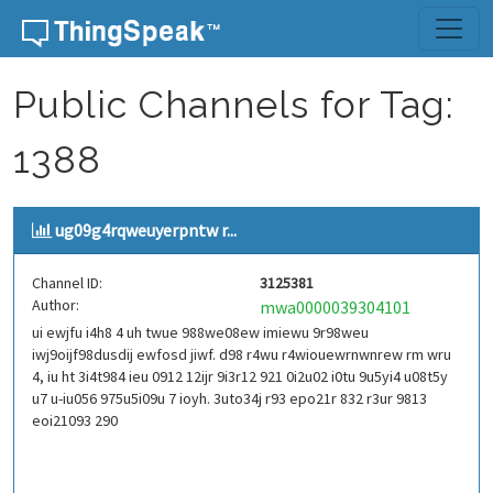
Skip to content
Public Channels for Tag:
1388
ug09g4rqweuyerpntw r...
Channel ID:
3125381
Author:
mwa0000039304101
ui ewjfu i4h8 4 uh twue 988we08ew imiewu 9r98weu
iwj9oijf98dusdij ewfosd jiwf. d98 r4wu r4wiouewrnwnrew rm wru
4, iu ht 3i4t984 ieu 0912 12ijr 9i3r12 921 0i2u02 i0tu 9u5yi4 u08t5y
u7 u-iu056 975u5i09u 7 ioyh. 3uto34j r93 epo21r 832 r3ur 9813
eoi21093 290