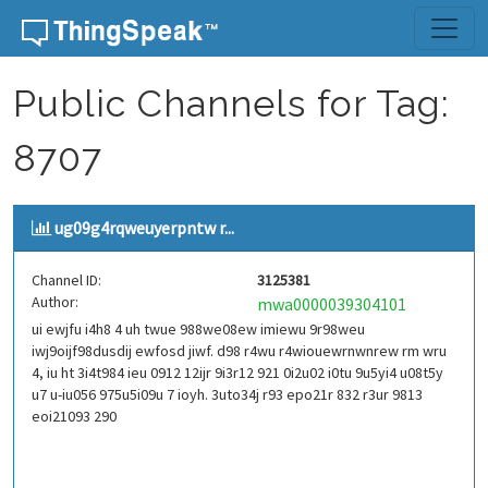
Skip to content
Public Channels for Tag:
8707
ug09g4rqweuyerpntw r...
Channel ID:
3125381
Author:
mwa0000039304101
ui ewjfu i4h8 4 uh twue 988we08ew imiewu 9r98weu
iwj9oijf98dusdij ewfosd jiwf. d98 r4wu r4wiouewrnwnrew rm wru
4, iu ht 3i4t984 ieu 0912 12ijr 9i3r12 921 0i2u02 i0tu 9u5yi4 u08t5y
u7 u-iu056 975u5i09u 7 ioyh. 3uto34j r93 epo21r 832 r3ur 9813
eoi21093 290