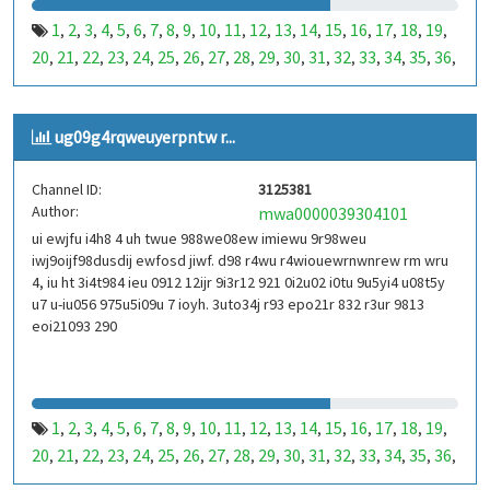
1
2
3
4
5
6
7
8
9
10
11
12
13
14
15
16
17
18
19
,
,
,
,
,
,
,
,
,
,
,
,
,
,
,
,
,
,
,
20
21
22
23
24
25
26
27
28
29
30
31
32
33
34
35
36
,
,
,
,
,
,
,
,
,
,
,
,
,
,
,
,
,
37
38
39
40
41
42
43
44
45
46
47
48
49
50
51
52
53
,
,
,
,
,
,
,
,
,
,
,
,
,
,
,
,
,
99
100
101
102
103
104
105
106
107
108
109
110
,
,
,
,
,
,
,
,
,
,
,
,
ug09g4rqweuyerpntw r...
111
112
113
114
115
116
117
118
119
120
121
122
,
,
,
,
,
,
,
,
,
,
,
,
123
124
125
126
127
128
129
130
131
132
133
134
,
,
,
,
,
,
,
,
,
,
,
,
Channel ID:
3125381
135
136
137
138
139
140
141
142
143
144
145
146
,
,
,
,
,
,
,
,
,
,
,
,
Author:
mwa0000039304101
147
148
149
150
151
152
153
154
155
156
157
158
,
,
,
,
,
,
,
,
,
,
,
,
ui ewjfu i4h8 4 uh twue 988we08ew imiewu 9r98weu
159
160
161
162
163
164
165
166
167
168
169
170
,
,
,
,
,
,
,
,
,
,
,
,
iwj9oijf98dusdij ewfosd jiwf. d98 r4wu r4wiouewrnwnrew rm wru
171
172
173
174
175
176
177
178
179
180
181
182
,
,
,
,
,
,
,
,
,
,
,
,
4, iu ht 3i4t984 ieu 0912 12ijr 9i3r12 921 0i2u02 i0tu 9u5yi4 u08t5y
183
184
185
186
187
188
189
190
191
192
193
194
u7 u-iu056 975u5i09u 7 ioyh. 3uto34j r93 epo21r 832 r3ur 9813
,
,
,
,
,
,
,
,
,
,
,
,
eoi21093 290
195
196
197
198
199
200
201
202
203
204
205
206
,
,
,
,
,
,
,
,
,
,
,
,
207
208
209
210
211
212
213
214
215
216
217
218
,
,
,
,
,
,
,
,
,
,
,
,
219
220
221
222
223
224
225
226
227
228
229
230
,
,
,
,
,
,
,
,
,
,
,
,
231
232
233
234
235
236
237
238
239
240
241
242
,
,
,
,
,
,
,
,
,
,
,
,
1
2
3
4
5
6
7
8
9
10
11
12
13
14
15
16
17
18
19
,
,
,
,
,
,
,
,
,
,
,
,
,
,
,
,
,
,
,
243
244
245
246
247
248
249
250
251
252
253
254
,
,
,
,
,
,
,
,
,
,
,
,
20
21
22
23
24
25
26
27
28
29
30
31
32
33
34
35
36
,
,
,
,
,
,
,
,
,
,
,
,
,
,
,
,
,
255
256
257
258
259
260
261
262
263
264
265
266
,
,
,
,
,
,
,
,
,
,
,
,
37
38
39
40
41
42
43
44
45
46
47
48
49
50
51
52
53
,
,
,
,
,
,
,
,
,
,
,
,
,
,
,
,
,