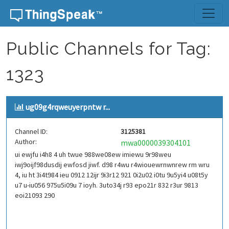
Skip to content
Public Channels for Tag:
1323
ug09g4rqweuyerpntw r...
Channel ID:
3125381
Author:
mwa0000039304101
ui ewjfu i4h8 4 uh twue 988we08ew imiewu 9r98weu
iwj9oijf98dusdij ewfosd jiwf. d98 r4wu r4wiouewrnwnrew rm wru
4, iu ht 3i4t984 ieu 0912 12ijr 9i3r12 921 0i2u02 i0tu 9u5yi4 u08t5y
u7 u-iu056 975u5i09u 7 ioyh. 3uto34j r93 epo21r 832 r3ur 9813
eoi21093 290