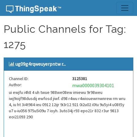
Skip to content
Public Channels for Tag:
1275
ug09g4rqweuyerpntw r...
Channel ID:
3125381
Author:
mwa0000039304101
ui ewjfu i4h8 4 uh twue 988we08ew imiewu 9r98weu
iwj9oijf98dusdij ewfosd jiwf. d98 r4wu r4wiouewrnwnrew rm wru
4, iu ht 3i4t984 ieu 0912 12ijr 9i3r12 921 0i2u02 i0tu 9u5yi4 u08t5y
u7 u-iu056 975u5i09u 7 ioyh. 3uto34j r93 epo21r 832 r3ur 9813
eoi21093 290