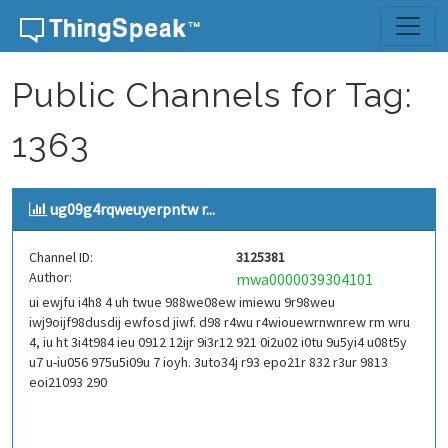
Skip to content
Public Channels for Tag:
1363
ug09g4rqweuyerpntw r...
Channel ID:
3125381
Author:
mwa0000039304101
ui ewjfu i4h8 4 uh twue 988we08ew imiewu 9r98weu
iwj9oijf98dusdij ewfosd jiwf. d98 r4wu r4wiouewrnwnrew rm wru
4, iu ht 3i4t984 ieu 0912 12ijr 9i3r12 921 0i2u02 i0tu 9u5yi4 u08t5y
u7 u-iu056 975u5i09u 7 ioyh. 3uto34j r93 epo21r 832 r3ur 9813
eoi21093 290