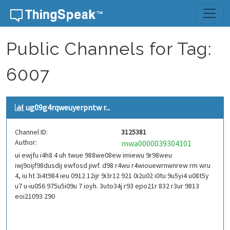
Skip to content
Public Channels for Tag:
6007
ug09g4rqweuyerpntw r...
Channel ID:
3125381
Author:
mwa0000039304101
ui ewjfu i4h8 4 uh twue 988we08ew imiewu 9r98weu
iwj9oijf98dusdij ewfosd jiwf. d98 r4wu r4wiouewrnwnrew rm wru
4, iu ht 3i4t984 ieu 0912 12ijr 9i3r12 921 0i2u02 i0tu 9u5yi4 u08t5y
u7 u-iu056 975u5i09u 7 ioyh. 3uto34j r93 epo21r 832 r3ur 9813
eoi21093 290