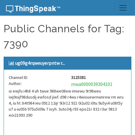
Skip to content
Public Channels for Tag:
7390
ug09g4rqweuyerpntw r...
Channel ID:
3125381
Author:
mwa0000039304101
ui ewjfu i4h8 4 uh twue 988we08ew imiewu 9r98weu
iwj9oijf98dusdij ewfosd jiwf. d98 r4wu r4wiouewrnwnrew rm wru
4, iu ht 3i4t984 ieu 0912 12ijr 9i3r12 921 0i2u02 i0tu 9u5yi4 u08t5y
u7 u-iu056 975u5i09u 7 ioyh. 3uto34j r93 epo21r 832 r3ur 9813
eoi21093 290