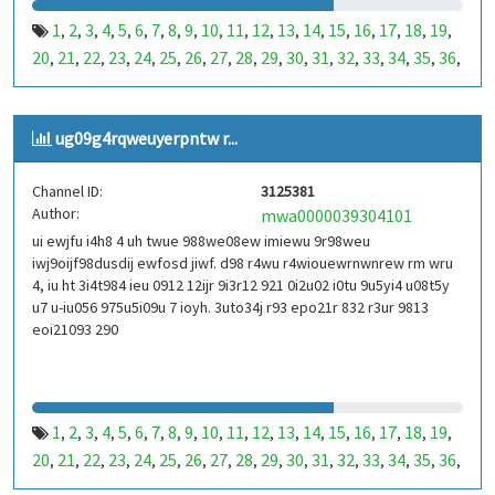
1
2
3
4
5
6
7
8
9
10
11
12
13
14
15
16
17
18
19
,
,
,
,
,
,
,
,
,
,
,
,
,
,
,
,
,
,
,
20
21
22
23
24
25
26
27
28
29
30
31
32
33
34
35
36
,
,
,
,
,
,
,
,
,
,
,
,
,
,
,
,
,
37
38
39
40
41
42
43
44
45
46
47
48
49
50
51
52
53
,
,
,
,
,
,
,
,
,
,
,
,
,
,
,
,
,
99
100
101
102
103
104
105
106
107
108
109
110
,
,
,
,
,
,
,
,
,
,
,
,
ug09g4rqweuyerpntw r...
111
112
113
114
115
116
117
118
119
120
121
122
,
,
,
,
,
,
,
,
,
,
,
,
123
124
125
126
127
128
129
130
131
132
133
134
,
,
,
,
,
,
,
,
,
,
,
,
Channel ID:
3125381
135
136
137
138
139
140
141
142
143
144
145
146
,
,
,
,
,
,
,
,
,
,
,
,
Author:
mwa0000039304101
147
148
149
150
151
152
153
154
155
156
157
158
,
,
,
,
,
,
,
,
,
,
,
,
ui ewjfu i4h8 4 uh twue 988we08ew imiewu 9r98weu
159
160
161
162
163
164
165
166
167
168
169
170
,
,
,
,
,
,
,
,
,
,
,
,
iwj9oijf98dusdij ewfosd jiwf. d98 r4wu r4wiouewrnwnrew rm wru
171
172
173
174
175
176
177
178
179
180
181
182
,
,
,
,
,
,
,
,
,
,
,
,
4, iu ht 3i4t984 ieu 0912 12ijr 9i3r12 921 0i2u02 i0tu 9u5yi4 u08t5y
183
184
185
186
187
188
189
190
191
192
193
194
u7 u-iu056 975u5i09u 7 ioyh. 3uto34j r93 epo21r 832 r3ur 9813
,
,
,
,
,
,
,
,
,
,
,
,
eoi21093 290
195
196
197
198
199
200
201
202
203
204
205
206
,
,
,
,
,
,
,
,
,
,
,
,
207
208
209
210
211
212
213
214
215
216
217
218
,
,
,
,
,
,
,
,
,
,
,
,
219
220
221
222
223
224
225
226
227
228
229
230
,
,
,
,
,
,
,
,
,
,
,
,
231
232
233
234
235
236
237
238
239
240
241
242
,
,
,
,
,
,
,
,
,
,
,
,
1
2
3
4
5
6
7
8
9
10
11
12
13
14
15
16
17
18
19
,
,
,
,
,
,
,
,
,
,
,
,
,
,
,
,
,
,
,
243
244
245
246
247
248
249
250
251
252
253
254
,
,
,
,
,
,
,
,
,
,
,
,
20
21
22
23
24
25
26
27
28
29
30
31
32
33
34
35
36
,
,
,
,
,
,
,
,
,
,
,
,
,
,
,
,
,
255
256
257
258
259
260
261
262
263
264
265
266
,
,
,
,
,
,
,
,
,
,
,
,
37
38
39
40
41
42
43
44
45
46
47
48
49
50
51
52
53
,
,
,
,
,
,
,
,
,
,
,
,
,
,
,
,
,