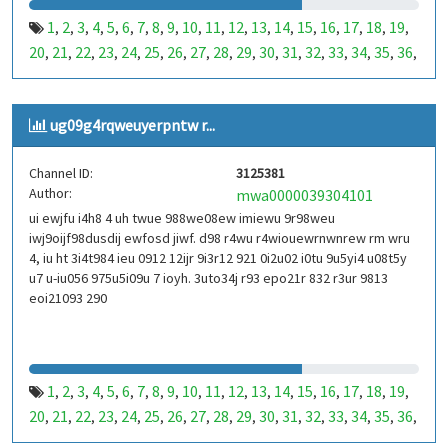
1
2
3
4
5
6
7
8
9
10
11
12
13
14
15
16
17
18
19
,
,
,
,
,
,
,
,
,
,
,
,
,
,
,
,
,
,
,
20
21
22
23
24
25
26
27
28
29
30
31
32
33
34
35
36
,
,
,
,
,
,
,
,
,
,
,
,
,
,
,
,
,
37
38
39
40
41
42
43
44
45
46
47
48
49
50
51
52
53
,
,
,
,
,
,
,
,
,
,
,
,
,
,
,
,
,
99
100
101
102
103
104
105
106
107
108
109
110
,
,
,
,
,
,
,
,
,
,
,
,
ug09g4rqweuyerpntw r...
111
112
113
114
115
116
117
118
119
120
121
122
,
,
,
,
,
,
,
,
,
,
,
,
123
124
125
126
127
128
129
130
131
132
133
134
,
,
,
,
,
,
,
,
,
,
,
,
Channel ID:
3125381
135
136
137
138
139
140
141
142
143
144
145
146
,
,
,
,
,
,
,
,
,
,
,
,
Author:
mwa0000039304101
147
148
149
150
151
152
153
154
155
156
157
158
,
,
,
,
,
,
,
,
,
,
,
,
ui ewjfu i4h8 4 uh twue 988we08ew imiewu 9r98weu
159
160
161
162
163
164
165
166
167
168
169
170
,
,
,
,
,
,
,
,
,
,
,
,
iwj9oijf98dusdij ewfosd jiwf. d98 r4wu r4wiouewrnwnrew rm wru
171
172
173
174
175
176
177
178
179
180
181
182
,
,
,
,
,
,
,
,
,
,
,
,
4, iu ht 3i4t984 ieu 0912 12ijr 9i3r12 921 0i2u02 i0tu 9u5yi4 u08t5y
183
184
185
186
187
188
189
190
191
192
193
194
u7 u-iu056 975u5i09u 7 ioyh. 3uto34j r93 epo21r 832 r3ur 9813
,
,
,
,
,
,
,
,
,
,
,
,
eoi21093 290
195
196
197
198
199
200
201
202
203
204
205
206
,
,
,
,
,
,
,
,
,
,
,
,
207
208
209
210
211
212
213
214
215
216
217
218
,
,
,
,
,
,
,
,
,
,
,
,
219
220
221
222
223
224
225
226
227
228
229
230
,
,
,
,
,
,
,
,
,
,
,
,
231
232
233
234
235
236
237
238
239
240
241
242
,
,
,
,
,
,
,
,
,
,
,
,
1
2
3
4
5
6
7
8
9
10
11
12
13
14
15
16
17
18
19
,
,
,
,
,
,
,
,
,
,
,
,
,
,
,
,
,
,
,
243
244
245
246
247
248
249
250
251
252
253
254
,
,
,
,
,
,
,
,
,
,
,
,
20
21
22
23
24
25
26
27
28
29
30
31
32
33
34
35
36
,
,
,
,
,
,
,
,
,
,
,
,
,
,
,
,
,
255
256
257
258
259
260
261
262
263
264
265
266
,
,
,
,
,
,
,
,
,
,
,
,
37
38
39
40
41
42
43
44
45
46
47
48
49
50
51
52
53
,
,
,
,
,
,
,
,
,
,
,
,
,
,
,
,
,