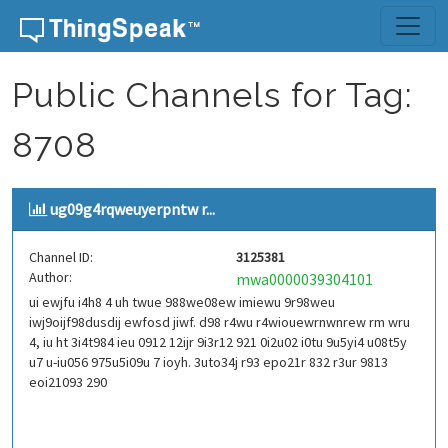
Skip to content
Public Channels for Tag:
8708
ug09g4rqweuyerpntw r...
Channel ID:
3125381
Author:
mwa0000039304101
ui ewjfu i4h8 4 uh twue 988we08ew imiewu 9r98weu
iwj9oijf98dusdij ewfosd jiwf. d98 r4wu r4wiouewrnwnrew rm wru
4, iu ht 3i4t984 ieu 0912 12ijr 9i3r12 921 0i2u02 i0tu 9u5yi4 u08t5y
u7 u-iu056 975u5i09u 7 ioyh. 3uto34j r93 epo21r 832 r3ur 9813
eoi21093 290