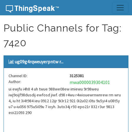
Skip to content
Public Channels for Tag:
7420
ug09g4rqweuyerpntw r...
Channel ID:
3125381
Author:
mwa0000039304101
ui ewjfu i4h8 4 uh twue 988we08ew imiewu 9r98weu
iwj9oijf98dusdij ewfosd jiwf. d98 r4wu r4wiouewrnwnrew rm wru
4, iu ht 3i4t984 ieu 0912 12ijr 9i3r12 921 0i2u02 i0tu 9u5yi4 u08t5y
u7 u-iu056 975u5i09u 7 ioyh. 3uto34j r93 epo21r 832 r3ur 9813
eoi21093 290