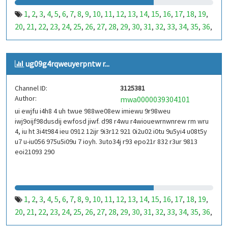
1
2
3
4
5
6
7
8
9
10
11
12
13
14
15
16
17
18
19
,
,
,
,
,
,
,
,
,
,
,
,
,
,
,
,
,
,
,
20
21
22
23
24
25
26
27
28
29
30
31
32
33
34
35
36
,
,
,
,
,
,
,
,
,
,
,
,
,
,
,
,
,
37
38
39
40
41
42
43
44
45
46
47
48
49
50
51
52
53
,
,
,
,
,
,
,
,
,
,
,
,
,
,
,
,
,
99
100
101
102
103
104
105
106
107
108
109
110
,
,
,
,
,
,
,
,
,
,
,
,
ug09g4rqweuyerpntw r...
111
112
113
114
115
116
117
118
119
120
121
122
,
,
,
,
,
,
,
,
,
,
,
,
123
124
125
126
127
128
129
130
131
132
133
134
,
,
,
,
,
,
,
,
,
,
,
,
Channel ID:
3125381
135
136
137
138
139
140
141
142
143
144
145
146
,
,
,
,
,
,
,
,
,
,
,
,
Author:
mwa0000039304101
147
148
149
150
151
152
153
154
155
156
157
158
,
,
,
,
,
,
,
,
,
,
,
,
ui ewjfu i4h8 4 uh twue 988we08ew imiewu 9r98weu
159
160
161
162
163
164
165
166
167
168
169
170
,
,
,
,
,
,
,
,
,
,
,
,
iwj9oijf98dusdij ewfosd jiwf. d98 r4wu r4wiouewrnwnrew rm wru
171
172
173
174
175
176
177
178
179
180
181
182
,
,
,
,
,
,
,
,
,
,
,
,
4, iu ht 3i4t984 ieu 0912 12ijr 9i3r12 921 0i2u02 i0tu 9u5yi4 u08t5y
183
184
185
186
187
188
189
190
191
192
193
194
u7 u-iu056 975u5i09u 7 ioyh. 3uto34j r93 epo21r 832 r3ur 9813
,
,
,
,
,
,
,
,
,
,
,
,
eoi21093 290
195
196
197
198
199
200
201
202
203
204
205
206
,
,
,
,
,
,
,
,
,
,
,
,
207
208
209
210
211
212
213
214
215
216
217
218
,
,
,
,
,
,
,
,
,
,
,
,
219
220
221
222
223
224
225
226
227
228
229
230
,
,
,
,
,
,
,
,
,
,
,
,
231
232
233
234
235
236
237
238
239
240
241
242
,
,
,
,
,
,
,
,
,
,
,
,
1
2
3
4
5
6
7
8
9
10
11
12
13
14
15
16
17
18
19
,
,
,
,
,
,
,
,
,
,
,
,
,
,
,
,
,
,
,
243
244
245
246
247
248
249
250
251
252
253
254
,
,
,
,
,
,
,
,
,
,
,
,
20
21
22
23
24
25
26
27
28
29
30
31
32
33
34
35
36
,
,
,
,
,
,
,
,
,
,
,
,
,
,
,
,
,
255
256
257
258
259
260
261
262
263
264
265
266
,
,
,
,
,
,
,
,
,
,
,
,
37
38
39
40
41
42
43
44
45
46
47
48
49
50
51
52
53
,
,
,
,
,
,
,
,
,
,
,
,
,
,
,
,
,