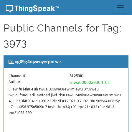
Skip to content
Public Channels for Tag:
3973
ug09g4rqweuyerpntw r...
Channel ID:
3125381
Author:
mwa0000039304101
ui ewjfu i4h8 4 uh twue 988we08ew imiewu 9r98weu
iwj9oijf98dusdij ewfosd jiwf. d98 r4wu r4wiouewrnwnrew rm wru
4, iu ht 3i4t984 ieu 0912 12ijr 9i3r12 921 0i2u02 i0tu 9u5yi4 u08t5y
u7 u-iu056 975u5i09u 7 ioyh. 3uto34j r93 epo21r 832 r3ur 9813
eoi21093 290